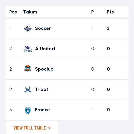
Pos
Takım
P
Pts
1
Soccer
1
3
2
A United
0
0
2
Spoclub
0
0
2
TFoot
0
0
5
France
1
0
VIEW FULL TABLE