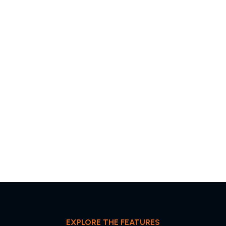
EXPLORE THE FEATURES