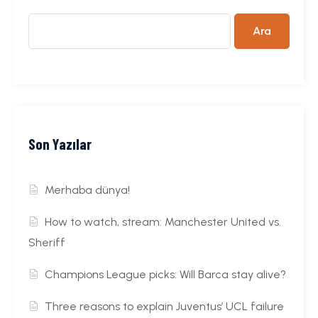
Ara
Son Yazılar
Merhaba dünya!
How to watch, stream: Manchester United vs.
Sheriff
Champions League picks: Will Barca stay alive?
Three reasons to explain Juventus’ UCL failure