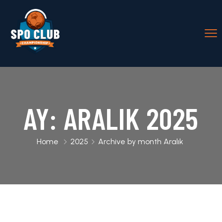
AY:
ARALIK 2025
Home
2025
Archive by month Aralık