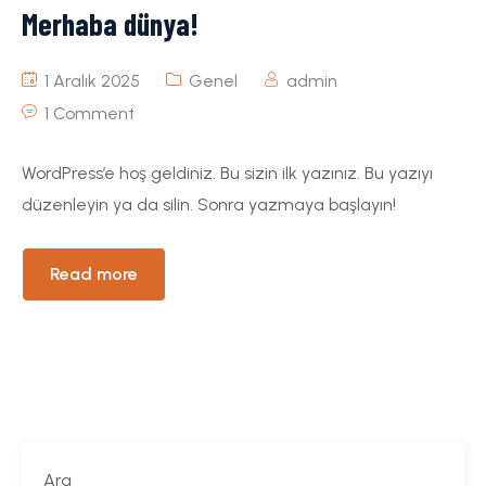
Merhaba dünya!
1 Aralık 2025
Genel
admin
1 Comment
WordPress’e hoş geldiniz. Bu sizin ilk yazınız. Bu yazıyı
düzenleyin ya da silin. Sonra yazmaya başlayın!
Read more
Ara